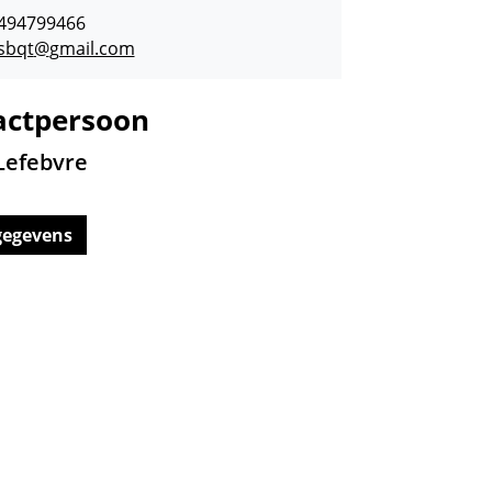
494799466
sbqt
@
gmail.com
actpersoon
Lefebvre
gegevens