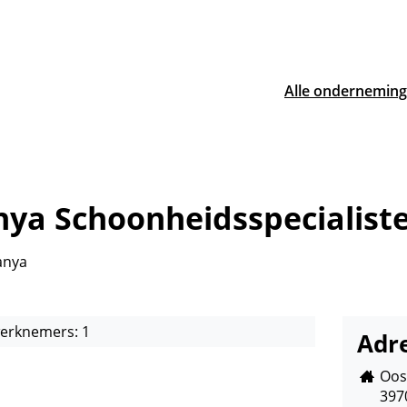
Naar
inhoud
Alle ondernemin
nya
Schoonheidsspecialist
anya
werknemers:
1
Adr
Oos
,
397
Adres