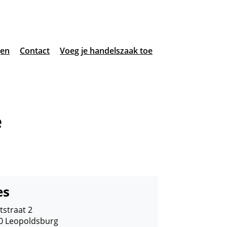
gen
Contact
Voeg je handelszaak toe
e
es
tstraat 2
0
Leopoldsburg