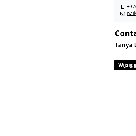
+32
nail
Gsm
E-
mail
Cont
Tanya 
Wijzig 